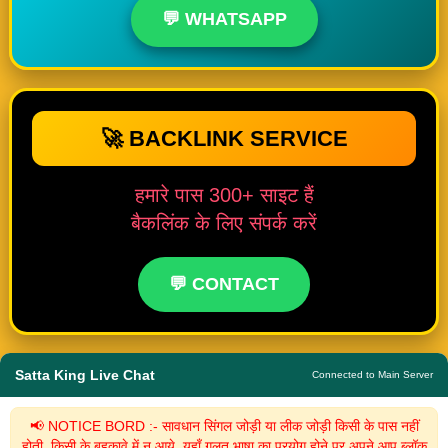
💬 WHATSAPP
🚀 BACKLINK SERVICE
हमारे पास 300+ साइट हैं
बैकलिंक के लिए संपर्क करें
💬 CONTACT
Satta King Live Chat
Connected to Main Server
📢 NOTICE BORD :- सावधान सिंगल जोड़ी या लीक जोड़ी किसी के पास नहीं
होती, किसी के बहकावे में न आये, यहाँ गलत भाषा का प्रयोग होने पर अपने आप ब्लॉक