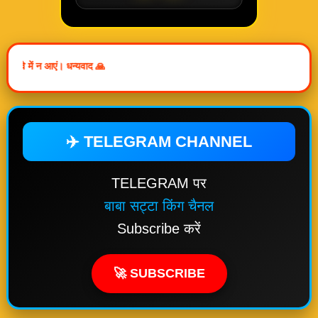
ं न आएं। धन्यवाद 🙏
✈️ TELEGRAM CHANNEL
TELEGRAM पर
बाबा सट्टा किंग चैनल
Subscribe करें
🚀 SUBSCRIBE