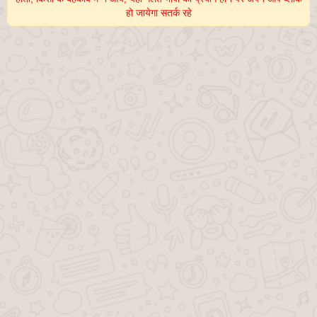
हो जायेगा सतर्क रहे