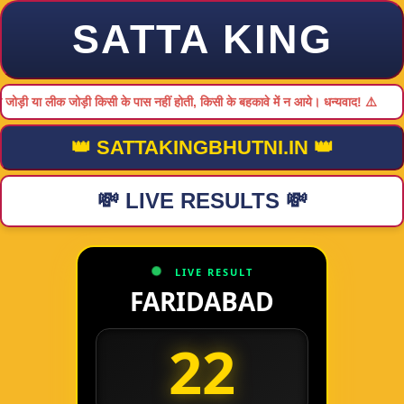
SATTA KING
नहीं होती, किसी के बहकावे में न आये। धन्यवाद! ⚠️
👑 SATTAKINGBHUTNI.IN 👑
💸 LIVE RESULTS 💸
LIVE RESULT
FARIDABAD
22