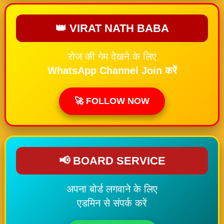
👑 VIRAT NATH BABA
रोज की गेम देखने के लिए
WhatsApp Channel Join करें
🚀 FOLLOW NOW
📢 BOARD SERVICE
अपना बोर्ड लगवाने के लिए
एडमिन से संपर्क करें