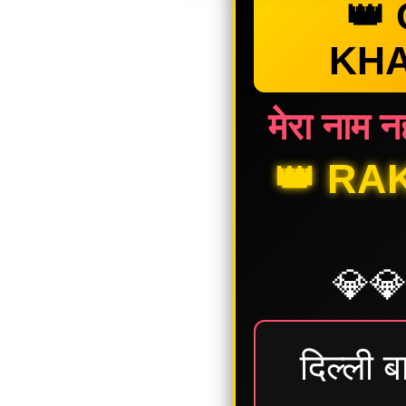
👑
KHA
मेरा नाम न
👑 RA
💎
दिल्ली 