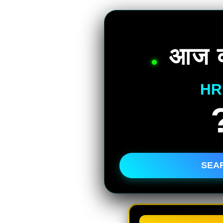
आज क
HR
SEA